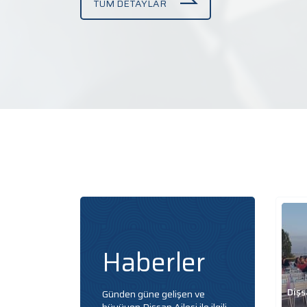
TÜM DETAYLAR
Haberler
Dişs
Günden güne gelişen ve