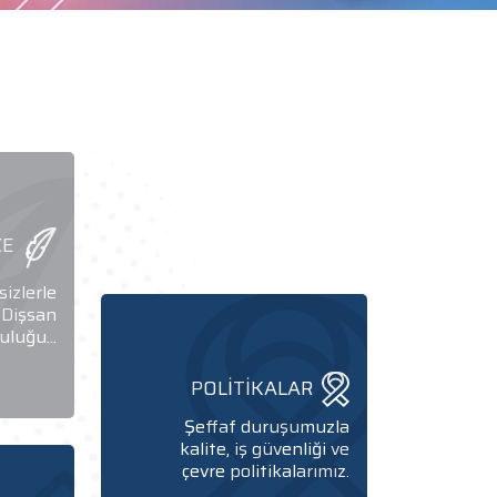
ÇE
izlerle
Dişsan
uluğu...
POLİTİKALAR
Şeffaf duruşumuzla
kalite, iş güvenliği ve
çevre politikalarımız.