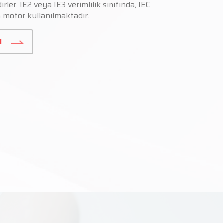
rler. IE2 veya IE3 verimlilik sınıfında, IEC
 motor kullanılmaktadır.
I