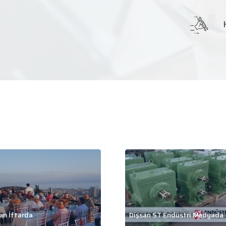
an İftarda
Dişsan ST Endüstri Medyada