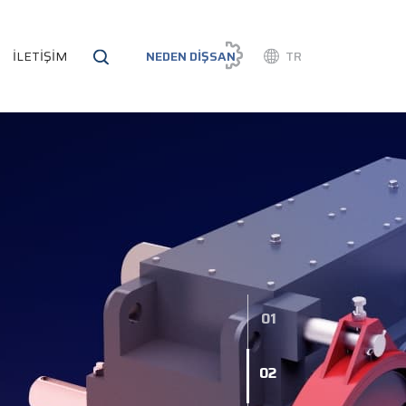
İLETİŞİM
NEDEN DİŞSAN
TR
01
02