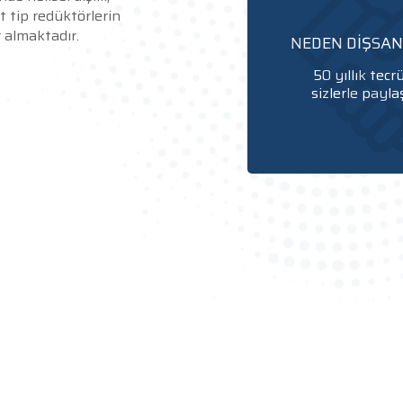
rt tip redüktörlerin
 almaktadır.
NEDEN DİŞSA
50 yıllık tec
sizlerle payla