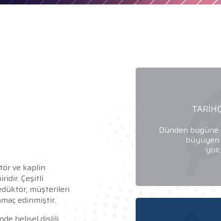
TARİH
Dünden bugüne s
büyüyen 
yolc
tör ve kaplin
idir. Çeşitli
edüktör, müşterileri
amaç edinmiştir.
e helisel dişlili,