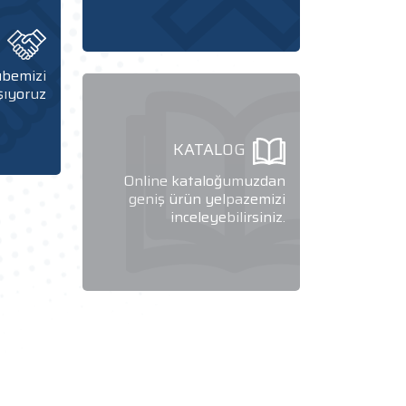
N
rübemizi
şıyoruz
KATALOG
Online kataloğumuzdan
geniş ürün yelpazemizi
inceleyebilirsiniz.