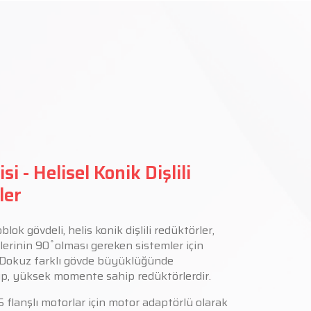
si - Helisel Konik Dişlili
ler
lok gövdeli, helis konik dişlili redüktörler,
illerinin 90 ̊ olması gereken sistemler için
. Dokuz farklı gövde büyüklüğünde
up, yüksek momente sahip redüktörlerdir.
 flanşlı motorlar için motor adaptörlü olarak