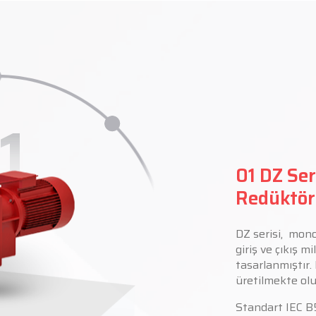
1
01 DZ Seri
Redüktör
DZ serisi, monob
giriş ve çıkış m
tasarlanmıştır
üretilmekte ol
Standart IEC B5