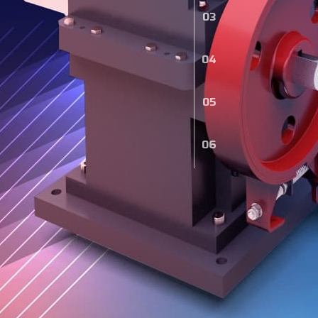
03
04
05
06