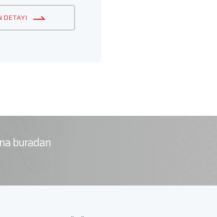
 DETAYI
rına buradan