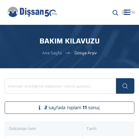
TR
BAKIM KILAVUZU
Ana Sayfa
Dosya Arşiv
2
sayfada toplam
11
sonuç
Doküman İsmi
Tarih