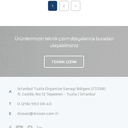
(current)
Sonraki
1
2
»
Ürünlerimizin teknik çizim dosyalarına buradan
ulaşabilirsiniz
TEKNİK ÇİZİM
İstanbul Tuzla Organize Sanayi Bölgesi (İTOSB)
A
9. Cadde, No:12 Tepeören - Tuzla / İstanbul
T
0 (216) 593 06 40
E
dissan@dissan.com.tr