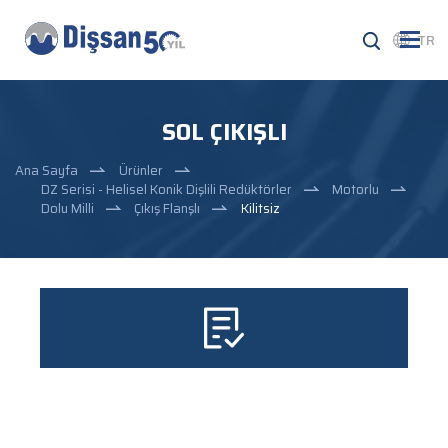
TR
SOL ÇIKIŞLI
Ana Sayfa
Ürünler
DZ Serisi - Helisel Konik Dişlili Redüktörler
Motorlu
Dolu Milli
Çıkış Flanşlı
Kilitsiz