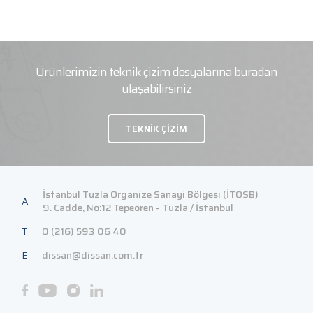
Ürünlerimizin teknik çizim dosyalarına buradan
ulaşabilirsiniz
TEKNİK ÇİZİM
İstanbul Tuzla Organize Sanayi Bölgesi (İTOSB)
A
9. Cadde, No:12 Tepeören - Tuzla / İstanbul
T
0 (216) 593 06 40
E
dissan@dissan.com.tr