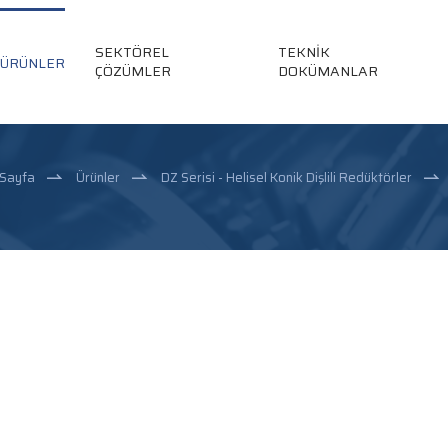
SEKTÖREL
TEKNİK
ÜRÜNLER
ÇÖZÜMLER
DOKÜMANLAR
 Sayfa
Ürünler
DZ Serisi - Helisel Konik Dişlili Redüktörler