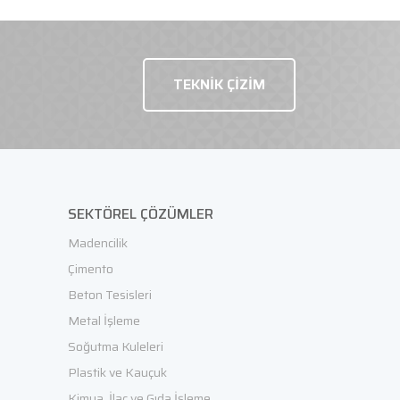
TEKNİK ÇİZİM
TEKLİF İSTE
SEKTÖREL ÇÖZÜMLER
Madencilik
Çimento
Beton Tesisleri
Metal İşleme
Soğutma Kuleleri
Plastik ve Kauçuk
Kimya, İlaç ve Gıda İşleme