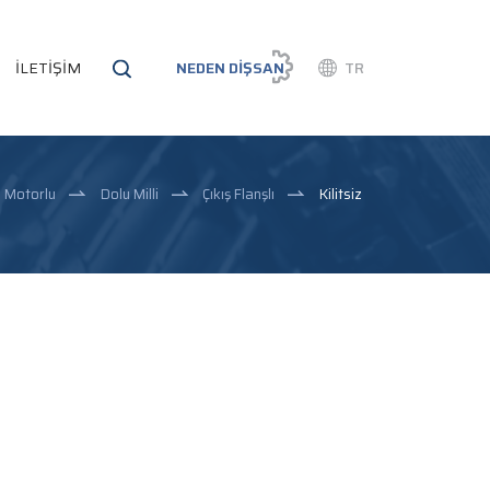
İLETİŞİM
NEDEN DİŞSAN
TR
Motorlu
Dolu Milli
Çıkış Flanşlı
Kilitsiz