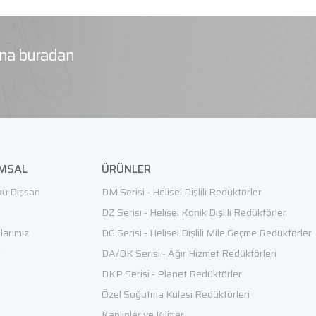
rına buradan
MSAL
ÜRÜNLER
ü Dişsan
DM Serisi - Helisel Dişlili Redüktörler
e
DZ Serisi - Helisel Konik Dişlili Redüktörler
alarımız
DG Serisi - Helisel Dişlili Mile Geçme Redüktörler
r
DA/DK Serisi - Ağır Hizmet Redüktörleri
DKP Serisi - Planet Redüktörler
Özel Soğutma Kulesi Redüktörleri
Kaplinler ve Kilitler