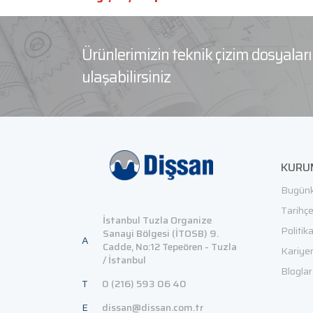
Ürünlerimizin teknik çizim dosyala
ulaşabilirsiniz
KURU
Bugünk
Tarihç
İstanbul Tuzla Organize
Politik
Sanayi Bölgesi (İTOSB) 9.
A
Cadde, No:12 Tepeören - Tuzla
Kariye
/ İstanbul
Bloglar
T
0 (216) 593 06 40
E
dissan@dissan.com.tr