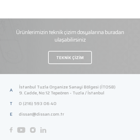
Ürünlerimizin teknik çizim dosyalarına buradan
ulaşabilirsiniz
TEKNİK ÇİZİM
İstanbul Tuzla Organize Sanayi Bölgesi (İTOSB)
A
9. Cadde, No:12 Tepeören - Tuzla / İstanbul
T
0 (216) 593 06 40
E
dissan@dissan.com.tr