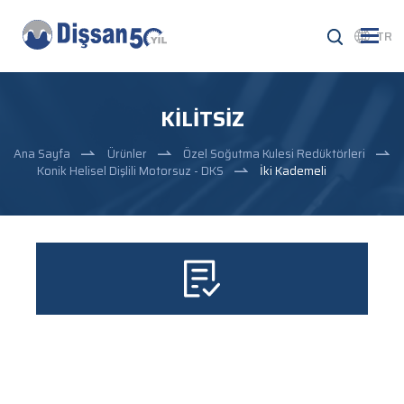
TR
KILITSIZ
Ana Sayfa
Ürünler
Özel Soğutma Kulesi Redüktörleri
Konik Helisel Dişlili Motorsuz - DKS
İki Kademeli