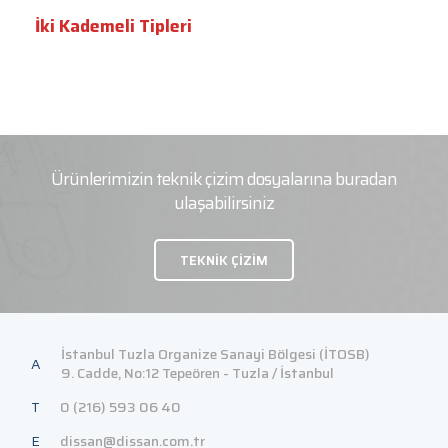
İki Kademeli Tipleri
Ürünlerimizin teknik çizim dosyalarına buradan
ulaşabilirsiniz
TEKNİK ÇİZİM
İstanbul Tuzla Organize Sanayi Bölgesi (İTOSB)
A
9. Cadde, No:12 Tepeören - Tuzla / İstanbul
T
0 (216) 593 06 40
E
dissan@dissan.com.tr