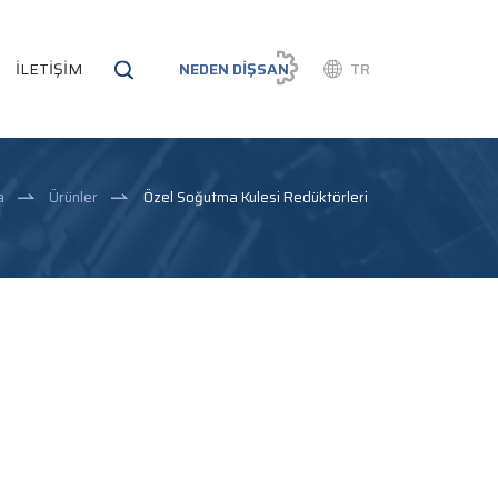
İLETİŞİM
NEDEN DİŞSAN
TR
a
Ürünler
Özel Soğutma Kulesi Redüktörleri