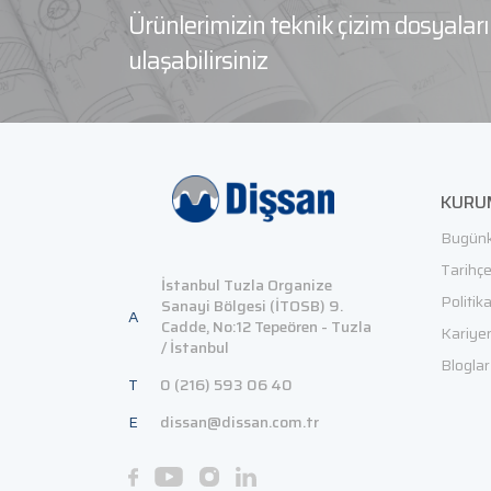
Ürünlerimizin teknik çizim dosyala
ulaşabilirsiniz
KURU
Bugünk
Tarihç
İstanbul Tuzla Organize
Politik
Sanayi Bölgesi (İTOSB) 9.
A
Cadde, No:12 Tepeören - Tuzla
Kariye
/ İstanbul
Bloglar
T
0 (216) 593 06 40
E
dissan@dissan.com.tr