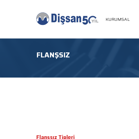
KURUMSAL
FLANŞSIZ
Flanşsız Tipleri