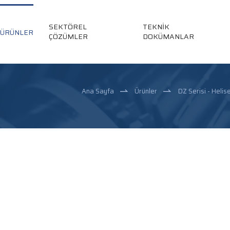
SEKTÖREL
TEKNİK
ÜRÜNLER
ÇÖZÜMLER
DOKÜMANLAR
Ana Sayfa
Ürünler
DZ Serisi - Helise