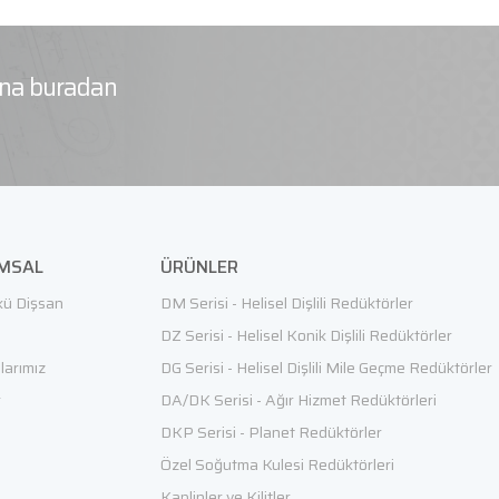
rına buradan
MSAL
ÜRÜNLER
ü Dişsan
DM Serisi - Helisel Dişlili Redüktörler
e
DZ Serisi - Helisel Konik Dişlili Redüktörler
alarımız
DG Serisi - Helisel Dişlili Mile Geçme Redüktörler
r
DA/DK Serisi - Ağır Hizmet Redüktörleri
DKP Serisi - Planet Redüktörler
Özel Soğutma Kulesi Redüktörleri
Kaplinler ve Kilitler