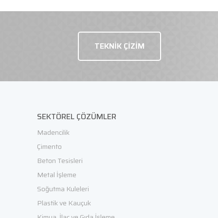
TEKNİK ÇİZİM
TEKLİF İSTE
SEKTÖREL ÇÖZÜMLER
Madencilik
Çimento
Beton Tesisleri
Metal İşleme
Soğutma Kuleleri
Plastik ve Kauçuk
Kimya, İlaç ve Gıda İşleme