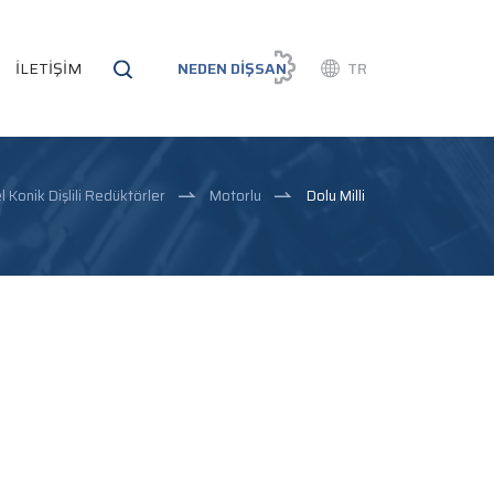
İLETİŞİM
NEDEN DİŞSAN
TR
l Konik Dişlili Redüktörler
Motorlu
Dolu Milli