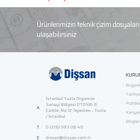
Ürünlerimizin teknik çizim dosyala
ulaşabilirsiniz
KURU
Bugünk
Tarihç
İstanbul Tuzla Organize
Politik
Sanayi Bölgesi (İTOSB) 9.
A
Cadde, No:12 Tepeören - Tuzla
Kariye
/ İstanbul
Bloglar
T
0 (216) 593 06 40
E
dissan@dissan.com.tr