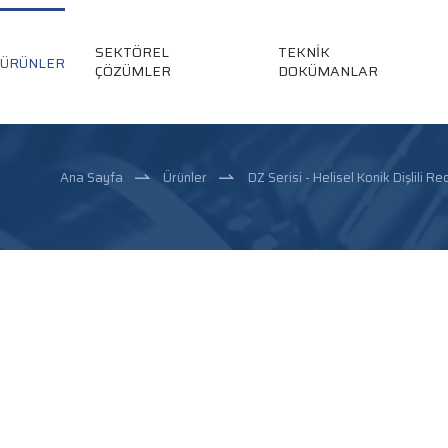
SEKTÖREL
TEKNİK
ÜRÜNLER
ÇÖZÜMLER
DOKÜMANLAR
Ana Sayfa
Ürünler
DZ Serisi - Helisel Konik Dişlili R