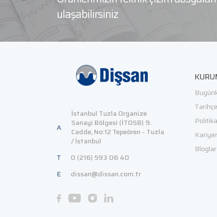
ulaşabilirsiniz
KURU
Bugünk
Tarihç
İstanbul Tuzla Organize
Politik
Sanayi Bölgesi (İTOSB) 9.
A
Cadde, No:12 Tepeören - Tuzla
Kariye
/ İstanbul
Bloglar
T
0 (216) 593 06 40
E
dissan@dissan.com.tr