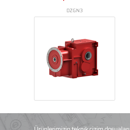
DZGN3
Ürünlerimizin teknik çizim dosyala