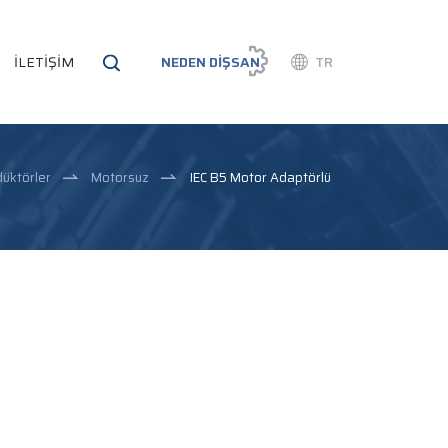
İLETİŞİM
NEDEN DİŞSAN
TR
edüktörler
Motorsuz
IEC B5 Motor Adaptörlü