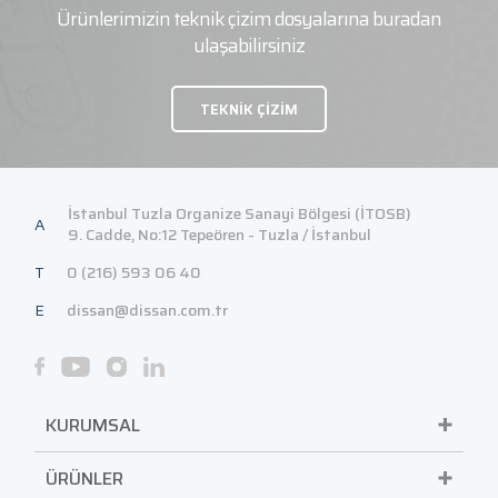
Ürünlerimizin teknik çizim dosyalarına buradan
ulaşabilirsiniz
TEKNİK ÇİZİM
İstanbul Tuzla Organize Sanayi Bölgesi (İTOSB)
A
9. Cadde, No:12 Tepeören - Tuzla / İstanbul
T
0 (216) 593 06 40
E
dissan@dissan.com.tr
KURUMSAL
ÜRÜNLER