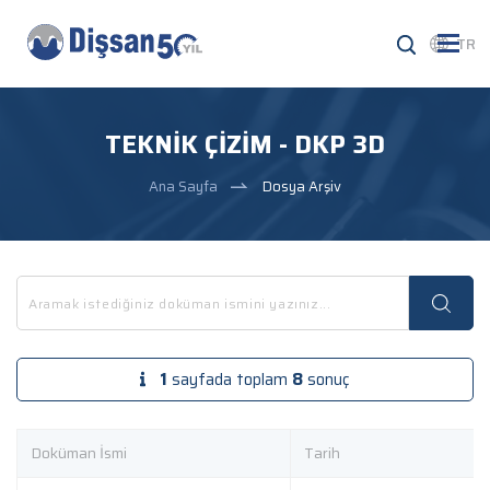
TR
TEKNIK ÇIZIM - DKP 3D
Ana Sayfa
Dosya Arşiv
1
sayfada toplam
8
sonuç
Doküman İsmi
Tarih