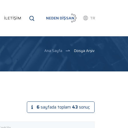
İLETİŞİM
NEDEN DİŞSAN
TR
Ana Sayfa
Dosya Arşiv
6
sayfada toplam
43
sonuç
üntüle