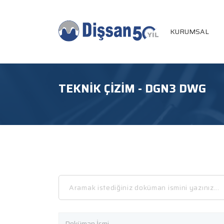
KURUMSAL
TEKNIK ÇIZIM - DGN3 DWG
Doküman İsmi