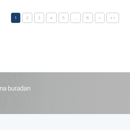
(current)
Sonraki
Son Say
1
2
3
4
5
...
6
»
» »
rına buradan