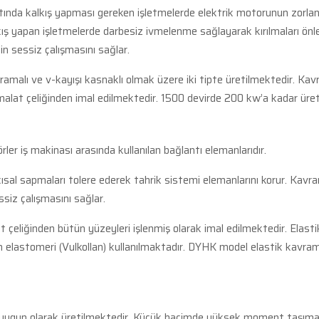
ltında kalkış yapması gereken işletmelerde elektrik motorunun zorl
lkış yapan işletmelerde darbesiz ivmelenme sağlayarak kırılmaları önl
in sessiz çalışmasını sağlar.
ramalı ve v-kayışı kasnaklı olmak üzere iki tipte üretilmektedir. 
alat çeliğinden imal edilmektedir. 1500 devirde 200 kw’a kadar üret
er iş makinası arasında kullanılan bağlantı elemanlarıdır.
açısal sapmaları tolere ederek tahrik sistemi elemanlarını korur. Kavra
ssiz çalışmasını sağlar.
 çeliğinden bütün yüzeyleri işlenmiş olarak imal edilmektedir. Elas
an elastomeri (Vulkollan) kullanılmaktadır. DYHK model elastik kavr
arına uygun olarak üretilmektedir. Küçük hacimde yüksek moment taşı