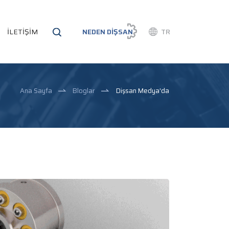
İLETİŞİM
NEDEN DİŞSAN
TR
Ana Sayfa
Bloglar
Dişsan Medya'da