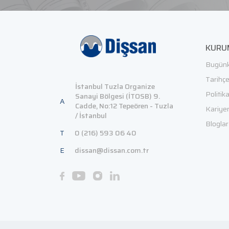
KURU
Bugünk
Tarihç
İstanbul Tuzla Organize
Politik
Sanayi Bölgesi (İTOSB) 9.
A
Cadde, No:12 Tepeören - Tuzla
Kariye
/ İstanbul
Bloglar
T
0 (216) 593 06 40
E
dissan@dissan.com.tr