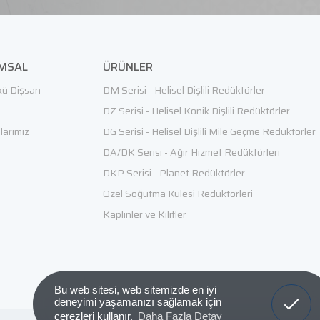
MSAL
ÜRÜNLER
ü Dişsan
DM Serisi - Helisel Dişlili Redüktörler
e
DZ Serisi - Helisel Konik Dişlili Redüktörler
alarımız
DG Serisi - Helisel Dişlili Mile Geçme Redüktörler
r
DA/DK Serisi - Ağır Hizmet Redüktörleri
DKP Serisi - Planet Redüktörler
Özel Soğutma Kulesi Redüktörleri
Kaplinler ve Kilitler
Bu web sitesi, web sitemizde en iyi
Anladım!
deneyimi yaşamanızı sağlamak için
çerezleri kullanır.
Daha Fazla Detay