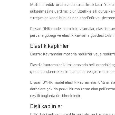
Motorla redüktör arasında kullanılmaktadır. Yük a
yükselmesine yardımcı olur. Özellikle sık duruş ka
titreşimleri kendi bünyesinde söndürür ve işletmen
Dişsan DHK model hidrolik kavramalar, elastik kav
pervane göbeği ve elastik kavrama gövdesi C45 im
Elastik kaplinler
Elastik Kavramalar motorla redüktör veya redüktörl
Elastik kavramalar iki mil arasında belli orandaki 
içinde söndürerek kırılmaları önler ve işletmenin se
Dişsan DYHK model elastik kavramalar, C45 imalat
darbelere çok dayanıklı bir malzeme olan poliüret
çeşitli boylarda üretilmektedir.
Dişli kaplinler
DDK dişli kaplinler, özellikle zor çalışma koşull