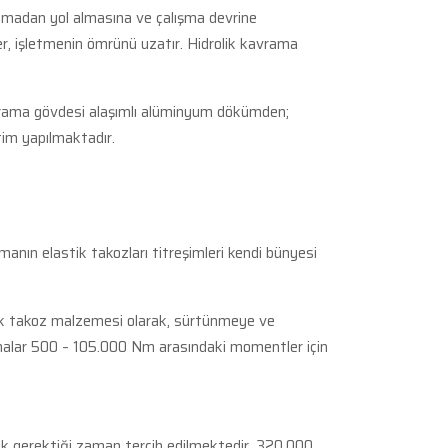
anmadan yol almasına ve çalışma devrine
er, işletmenin ömrünü uzatır. Hidrolik kavrama
Kavrama gövdesi alaşımlı alüminyum dökümden;
im yapılmaktadır.
manın elastik takozları titreşimleri kendi bünyesi
tik takoz malzemesi olarak, sürtünmeye ve
amalar 500 – 105.000 Nm arasındaki momentler için
mak gerektiği zaman tercih edilmektedir. 320.000